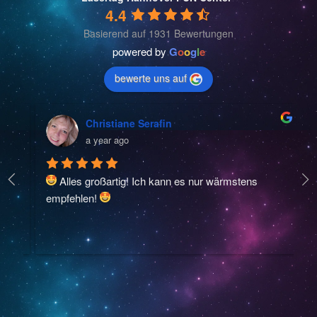
4.4
Basierend auf 1931 Bewertungen
powered by
G
o
o
g
l
e
bewerte uns auf
Christiane Serafin
a year ago
 Alles großartig! Ich kann es nur wärmstens 
Wi
empfehlen! 
Ki
St
B
Pe
fr
Me
au